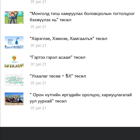
01 Jan 21
“Монголд тэгш хамруулах боловсролын тогтолцоог
бэхжүүлэх нь” төсөл
01 Jan 21
“Хэрэглэе, Хэмнэе, Хамгаалъя” төсөл
01 Jan 21
“Гэртээ гэрэл асаая” төсөл
01 Jan 21
“Ухаалаг төсөв – 5Х” төсөл
01 Jan 21
“ Орон нутгийн иргэдийн оролцоо, хариуцлагатай
уул уурхай” төсөл
01 Jan 21