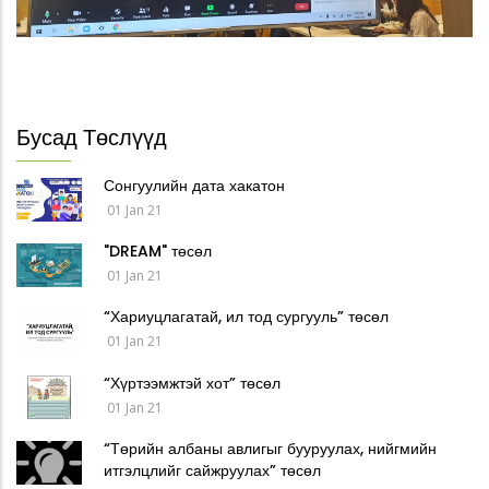
Бусад Төслүүд
Сонгуулийн дата хакатон
01 Jan 21
"DREAM" төсөл
01 Jan 21
“Хариуцлагатай, ил тод сургууль” төсөл
01 Jan 21
“Хүртээмжтэй хот” төсөл
01 Jan 21
“Төрийн албаны авлигыг бууруулах, нийгмийн
итгэлцлийг сайжруулах” төсөл