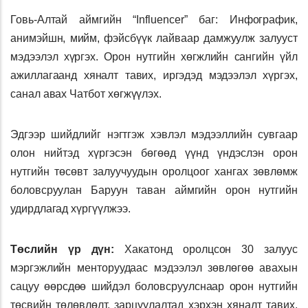
Говь-Алтай аймгийн “Influencer” баг: Инфографик,
анимэйшн, мийм, фэйсбүүк лайваар дамжуулж залууст
мэдээлэл хүргэх. Орон нутгийн хөгжлийн сангийн үйл
ажиллагаанд хяналт тавих, иргэдэд мэдээлэл хүргэх,
санал авах Чатбот хөгжүүлэх.
Эдгээр шийдлийг нэгтгэж хэвлэл мэдээллийн сувгаар
олон нийтэд хүргэсэн бөгөөд үүнд үндэслэн орон
нутгийн төсөвт залуучуудын оролцоог хангах зөвлөмж
боловсруулан Баруун таван аймгийн орон нутгийн
удирдлагад хүргүүлжээ.
Төслийн үр дүн:
Хакатонд оролцсон 30 залуус
мэргэжлийн менторуудаас мэдээлэл зөвлөгөө авахын
сацуу өөрсдөө шийдэл боловсруулснаар орон нутгийн
төсвийн төлөвлөлт, зарцуулалтад хэрхэн хяналт тавих,