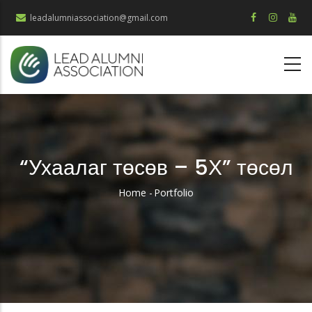
Skip
leadalumniassociation@gmail.com
to
main
content
“Ухаалаг төсөв – 5Х” төсөл
Home
-
Portfolio
Breadcrumb