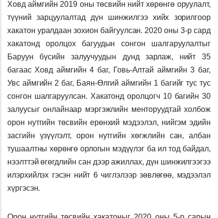
Ховд аймгийн 2019 оны төсвийн нийт хөрөнгө оруулалт,
түүний зарцуулалтад дүн шинжилгээ хийх зорилгоор
хакатон уралдаан зохион байгуулсан. 2020 оны 3-р сард
хакатонд оролцох багуудын сонгон шалгаруулалтыг
Баруун бүсийн залуучуудын дунд зарлаж, нийт 35
багаас Ховд аймгийн 4 баг, Говь-Алтай аймгийн 3 баг,
Увс аймгийн 2 баг, Баян-Өлгий аймгийн 1 багийг тус тус
сонгон шалгаруулсан. Хакатонд оролцогч 10 багийн 30
залуусыг онлайнаар мэргэжлийн менторуудтай холбож
орон нутгийн төсвийн ерөнхий мэдээлэл, нийгэм эдийн
засгийн үзүүлэлт, орон нутгийн хөгжлийн сан, албан
тушаалтны хөрөнгө орлогын мэдүүлэг ба ил тод байдал,
нээлттэй өгөгдлийн сан дээр ажиллах, дүн шинжилгээгээ
илэрхийлэх гэсэн нийт 6 чиглэлээр зөвлөгөө, мэдээлэл
хүргэсэн.
Орон нутгийн төсвийн хакатоныг 2020 оны 5-р сарын