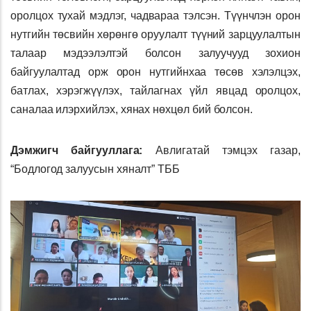
оролцох тухай мэдлэг, чадвараа тэлсэн. Түүнчлэн орон
нутгийн төсвийн хөрөнгө оруулалт түүний зарцуулалтын
талаар мэдээлэлтэй болсон залуучууд зохион
байгуулалтад орж орон нутгийнхаа төсөв хэлэлцэх,
батлах, хэрэгжүүлэх, тайлагнах үйл явцад оролцох,
саналаа илэрхийлэх, хянах нөхцөл бий болсон.
Дэмжигч байгууллага:
Авлигатай тэмцэх газар,
“Бодлогод залуусын хяналт” ТББ