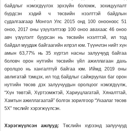
байдлыг нэмэгдүүлэх эрхзүйн боломж, зохицуулалт
бүрдсэн хэдий ч төсвийн нээлттэй байдлын
судалгаагаар Монгол Улс 2015 онд 100 онооноос 51
оноо, 2017 оны үзүүлэлтээр 100 оноо авахаас 46 оноо
авч үзүүлэлт буурсан нь төсвийн нээлттэй, ил тод
байдал муудаж байгаагийн илрэл юм. Түүнчлэн нийт хүн
амын 63,77% нь 35 хүртэл насны залуучууд байгаа
боловч орон нутгийн төсвийн үйл ажиллагаан дахь
оролцоо нь хангалтгүй байгаа юм. Иймд 2019 оны
авлигатай тэмцэх, ил тод байдлыг сайжруулах баг орон
нутгийн төсөв дэх залуучуудын оролцоог нэмэгдүүлж,
“Хүн төвтэй, Хүртээмжтэй, Хариуцлагатай, Хяналттай,
Хамтын ажиллагаатай” болгох зорилгоор “Ухаалаг төсөв
5X” төслийг хэрэгжүүлсэн.
Хэрэгжүүлсэн ажлууд:
Төслийн хүрээнд залуучууд