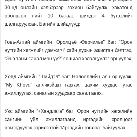
30-нд онлайн хэлбэрээр зохион байгуулж, хакатонд
оролцсон нийт 10 багаас шилдэг 4 бүтээлийг
шалгаруулсан. Багийн шийдлүүд:
Говь-Алтай аймгийн “Оролцъё -Өөрчилье” баг: “Орон
нутгийн хөгжлийг дэмжигч” сайн дурын ажилтан бэлтгэх,
“Энэ таны санал мөн үү?” сошиал хэлэлцүүлэг өрнүүлэх.
Ховд аймгийн “Шийдэл” баг: Нөлөөллийн аян өрнүүлж,
“My Khovd” апликэйшн гаргах, цахим хуудас, утас
ажиллуулах, саналын хуудсаар санал авах.
Увс аймгийн “+Хандлага” баг: Орон нутгийн хөгжлийн
сангийн үйл ажиллагаанд иргэдийн оролцоог
нэмэгдүүлэх зорилготой “Иргэдийн зөвлөл” байгуулах.