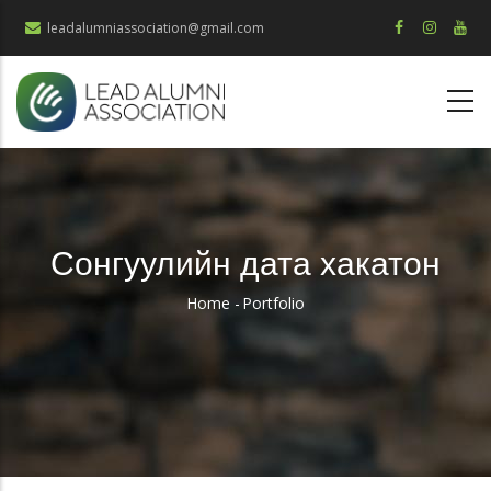
Skip
leadalumniassociation@gmail.com
to
main
content
Сонгуулийн дата хакатон
Home
-
Portfolio
Breadcrumb