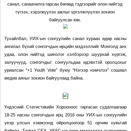
санал, санаачилга гарсан бөгөөд тэдгээрийг олон нийтэд 
түгээх, хэрэгжүүлэх ажлыг үргэлжлүүлэн зохион 
байгуулсан юм. 
Тухайлбал, УИХ-ын сонгуулийн санал хураах өдөр насны 
ангилал бүхий сонгогчдын ирцийн мэдээллийг Монголд анх 
удаа, олон нийтэд шинэлэг хэлбэрээр шуурхай хүргэж, 
залуучууд, сонгогчдыг сонгуульдаа идэвхтэй оролцохыг 
уриалсан “+1 Youth Vote” буюу “Нэгээр нэмчлээ” сошиал 
медиа аяныг зохион байгуулаад байна.  
Үндэсний Статистикийн Хорооноос гаргасан судалгаагаар 
18-25 насны сонгогчдын ирц 2016 оны УИХ-ын сонгуулийн 
үеэр улсын хэмжээнд ойролцоогоор 51 орчим хувьтай 
байжээ. Тэгвэл СЕХ, УБЕГ-ын тоон мэдээлэлд тулгуурлан 