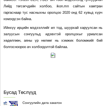
Лийд төгсөгчдийн холбоо, ikon.mn сайтын хамтран 
гаргаснаар тус насныхны оролцоо 2020 онд 62 хувьд хүрч 
нэмэгдсэн байна. 
Ийнхүү ирцийн мэдээллийг ил тод, шуурхай харуулсан нь 
залуусын сонгуульд идэвхтэй оролцохыг уриалсан 
хөдөлгөөн, аяны үр нөлөөг нь хэмжих боломжийг бий 
болгосноороо ач холбогдолтой байлаа.
Бусад Төслүүд
Сонгуулийн дата хакатон