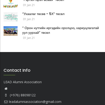
01 Jan 21
“Ухаалаг төсөв – 5Х” төсөл
01 Jan 21
“ Орон нутгийн иргэдийн оролцоо, хариуцлагатай
уул уурхай” төсөл
01 Jan 21
Contact Info
LEAD Alumni Association
(+976) 88098122
leadalumniassociation@gmail.com