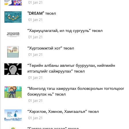
01 Jan 21
"DREAM" төсөл
01 Jan 21
“Хариуцлагатай, ил тод сургууль” төсөл
01 Jan 21
“Хүртээмжтэй хот” төсөл
01 Jan 21
“Төрийн албаны авлигыг бууруулах, нийгмийн
итгэлцлийг сайжруулах” төсөл
01 Jan 21
“Монголд тэгш хамруулах боловсролын тогтолцоог
бэхжүүлэх нь” төсөл
01 Jan 21
“Хэрэглэе, Хэмнэе, Хамгаалъя” төсөл
01 Jan 21
“Гэртээ гэрэл асаая” төсөл