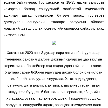
зохион байгууллаа. Тус хакатон нь 18-35 насны залуусыг 
хамарсан бөгөөд сонгуультай холбоотой мэдээллийг 
ашиглан датад суурилсан бүтээл гаргах, түүгээрээ 
дамжуулан сонгуулийн талаарх залуусын ойлголт, 
мэдлэгийг дээшлүүлэх, сонгуулийн оролцоог сайжруулахад 
чиглэсэн юм. 
Хакатоныг 2020 оны 3 дугаар сард зохион байгуулахаар 
төлөвлөж байсан ч дэлхий дахиныг хамарсан цар тахлын 
хориотой холбоотойгоор хэд хэдэн удаа хойшилсны эцэст 
5 дугаар сарын 8-10-ны өдрүүдэд цахим болон биечилсэн 
хэлбэрийг хослуулан явууллаа. Хакатонд судлаач, 
сэтгүүлч, дата аналист, активист, дизайнер гэсэн таван 
гишүүнээс бүрдсэн 6 баг шалгаран оролцож, 48 цагийн 
хугацаанд бүтээл гарган өрсөлдсөн. Тэмцээний үр дүнд 
залуусын сонгуулийн идэвх, оролцоог нэмэгдүүлэх олон 