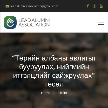
Skip
leadalumniassociation@gmail.com
to
main
content
“Төрийн албаны авлигыг
бууруулах, нийгмийн
итгэлцлийг сайжруулах”
төсөл
Home
-
Portfolio
Breadcrumb