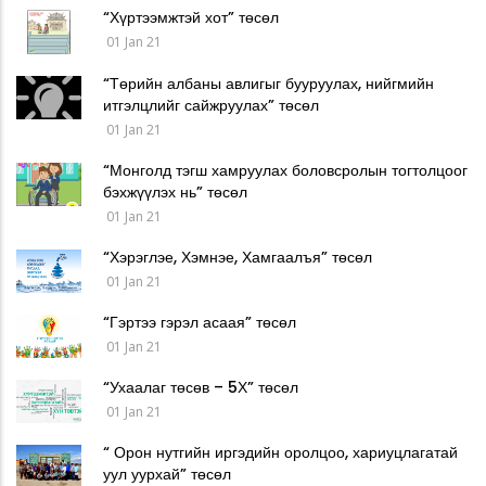
“Хүртээмжтэй хот” төсөл
01 Jan 21
“Төрийн албаны авлигыг бууруулах, нийгмийн
итгэлцлийг сайжруулах” төсөл
01 Jan 21
“Монголд тэгш хамруулах боловсролын тогтолцоог
бэхжүүлэх нь” төсөл
01 Jan 21
“Хэрэглэе, Хэмнэе, Хамгаалъя” төсөл
01 Jan 21
“Гэртээ гэрэл асаая” төсөл
01 Jan 21
“Ухаалаг төсөв – 5Х” төсөл
01 Jan 21
“ Орон нутгийн иргэдийн оролцоо, хариуцлагатай
уул уурхай” төсөл