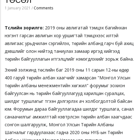
ТӨСӨЛ
1 January 2021
/
Comments
Төслийн зорилго:
2019 оны авлигатай тэмцэх багийнхан
нэгэнт гарсан авлигын хор уршигтай тэмцэхээс илүүтэй
авлигаас урьдчилан сэргийлэх, төрийн албанд гарч буй ахиц
дэвшлийг олон нийтэд таниулах замаар иргэд хийгээд
төрийн байгууллагын итгэлцлийг нэмэгдүүлэхийг зорьж байна.
Эхний ээлжинд төслийн баг 2019 оны 11 сарын 12-ны өдөр
400 гаруй төрийн албан хаагчийг хамарсан "Монгол Улсын
төрийн албаны менежментийн хөгжил" форумыг зохион
байгуулсан нь төрийн байгууллагууд харилцан суралцах,
шилдэг туршлагыг түгээн дэлгэрүүлэх ач холбогдолтой байсан
юм. Форумын дараа байгууллагадаа шилдэг туршлага, санал
санаачилгыг амжилттай нэвтрүүлсэн төрийн албан хаагчдаас
сонгон шалгаруулж, Монгол Улсын Төрийн Албаны
Шагналыг гардуулахаас гадна 2020 оны НҮБ-ын Төрийн