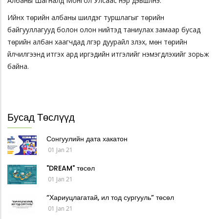
Албаны Шагналд Монгол Улсаас нэр дэвшүүлнэ.
Ийнхүү төрийн албаны шилдэг туршлагыг төрийн
байгууллагууд болон олон нийтэд таниулах замаар бусад
төрийн албан хаагчдад үлгэр дуурайл үзүүлэх, мөн төрийн
үйлчилгээнд итгэх ард иргэдийн итгэлийг нэмэгдүүлэхийг зорьж
байна.
Бусад Төслүүд
Сонгуулийн дата хакатон
01 Jan 21
"DREAM" төсөл
01 Jan 21
“Хариуцлагатай, ил тод сургууль” төсөл
01 Jan 21