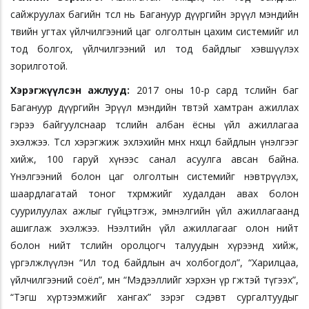
сайжруулах багийн төсөл нь Багануур дүүргийн эрүүл мэндийн
төвийн угтах үйлчилгээний цаг олголтын цахим системийг ил
тод болгох, үйлчилгээний ил тод байдлыг хэвшүүлэх
зорилготой.
Хэрэгжүүлсэн ажлууд:
2017 оны 10-р сард төслийн баг
Багануур дүүргийн Эрүүл мэндийн төвтэй хамтран ажиллах
гэрээ байгуулснаар төслийн албан ёсны үйл ажиллагаа
эхэлжээ. Төсөл хэрэгжиж эхлэхийн өмнөх нөхцөл байдлын үнэлгээг
хийж, 100 гаруй хүнээс санал асуулга авсан байна.
Үнэлгээний болон цаг олголтын системийг нэвтрүүлэх,
шаардлагатай тоног төхөөрөмжийг худалдан авах болон
суурилуулах ажлыг гүйцэтгэж, эмнэлгийн үйл ажиллагаанд
ашиглаж эхэлжээ. Нээлтийн үйл ажиллагааг олон нийт
болон нийт төслийн оролцогч талуудын хүрээнд хийж,
үргэлжлүүлэн “Ил тод байдлын ач холбогдол”, “Харилцаа,
үйлчилгээний соёл”, мөн “Мэдээллийг хэрхэн үр өгөөжтэй түгээх”,
“Тэгш хүртээмжийг хангах” зэрэг сэдэвт сургалтуудыг