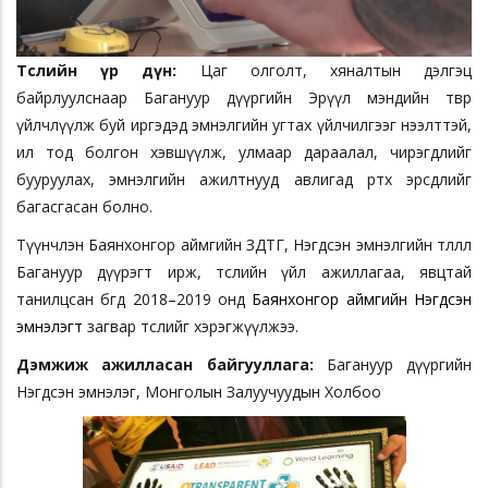
Төслийн үр дүн:
Цаг олголт, хяналтын дэлгэц
байрлуулснаар Багануур дүүргийн Эрүүл мэндийн төвөөр
үйлчлүүлж буй иргэдэд эмнэлгийн угтах үйлчилгээг нээлттэй,
ил тод болгон хэвшүүлж, улмаар дараалал, чирэгдлийг
бууруулах, эмнэлгийн ажилтнууд авлигад өртөх эрсдлийг
багасгасан болно.
Түүнчлэн Баянхонгор аймгийн ЗДТГ, Нэгдсэн эмнэлгийн төлөөлөл
Багануур дүүрэгт ирж, төслийн үйл ажиллагаа, явцтай
танилцсан бөгөөд 2018–2019 онд
Баянхонгор аймгийн Нэгдсэн
эмнэлэгт
загвар төслийг хэрэгжүүлжээ.
Дэмжиж ажилласан байгууллага:
Багануур дүүргийн
Нэгдсэн эмнэлэг, Монголын Залуучуудын Холбоо