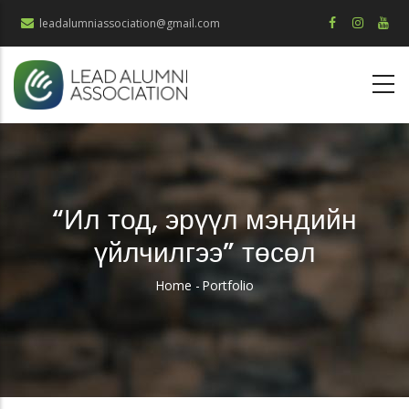
Skip
leadalumniassociation@gmail.com
to
main
content
“Ил тод, эрүүл мэндийн
үйлчилгээ” төсөл
Home
-
Portfolio
Breadcrumb