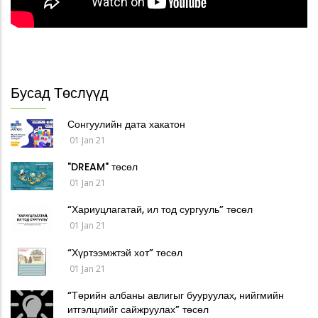
Бусад Төслүүд
Сонгуулийн дата хакатон
01 Jan 21
"DREAM" төсөл
01 Jan 21
“Хариуцлагатай, ил тод сургууль” төсөл
01 Jan 21
“Хүртээмжтэй хот” төсөл
01 Jan 21
“Төрийн албаны авлигыг бууруулах, нийгмийн
итгэлцлийг сайжруулах” төсөл