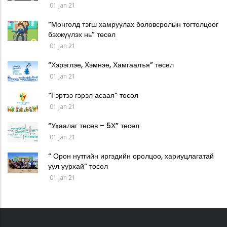
01 Jan 21
“Монголд тэгш хамруулах боловсролын тогтолцоог
бэхжүүлэх нь” төсөл
01 Jan 21
“Хэрэглэе, Хэмнэе, Хамгаалъя” төсөл
01 Jan 21
“Гэртээ гэрэл асаая” төсөл
01 Jan 21
“Ухаалаг төсөв – 5Х” төсөл
01 Jan 21
“ Орон нутгийн иргэдийн оролцоо, хариуцлагатай
уул уурхай” төсөл
01 Jan 21