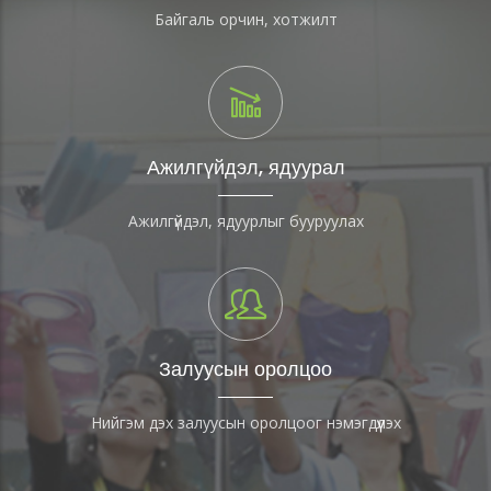
Байгаль орчин, хотжилт
Ажилгүйдэл, ядуурал
Ажилгүйдэл, ядуурлыг бууруулах
Залуусын оролцоо
Нийгэм дэх залуусын оролцоог нэмэгдүүлэх