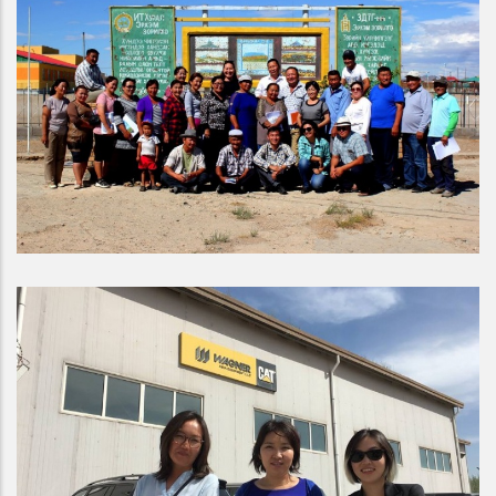
“ Орон нутгийн иргэдийн оролцоо,
хариуцлагатай уул уурхай” төсөл
БАЙГАЛЬ ОРЧИН, ХОТЖИЛТ