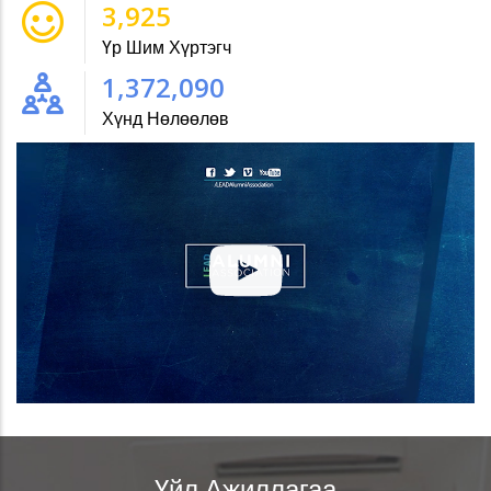
4,534
Үр Шим Хүртэгч
1,585,000
Хүнд Нөлөөлөв
Үйл Ажиллагаа