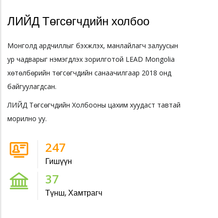
ЛИЙД Төгсөгчдийн холбоо
Монголд ардчиллыг бэхжүүлэх, манлайлагч залуусын
ур чадварыг нэмэгдүүлэх зорилготой LEAD Mongolia
хөтөлбөрийн төгсөгчдийн санаачилгаар 2018 онд
байгуулагдсан.
ЛИЙД Төгсөгчдийн Холбооны цахим хуудаст тавтай
морилно уу.
247
Гишүүн
37
Түнш, Хамтрагч