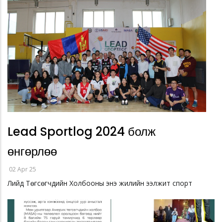
Lead Sportlog 2024 болж
өнгөрлөө
02 Apr 25
Лийд Төгсөгчдийн Холбооны энэ жилийн ээлжит спорт