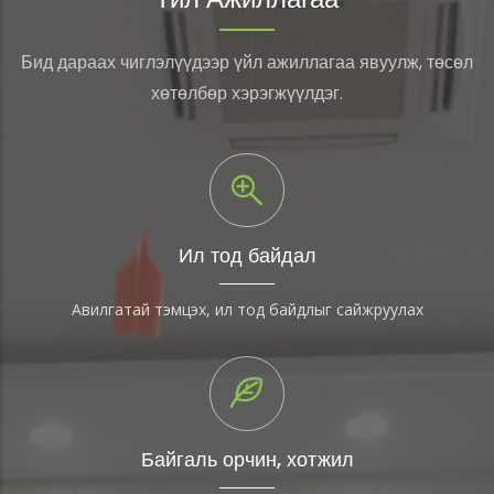
Бид дараах чиглэлүүдээр үйл ажиллагаа явуулж, төсөл
хөтөлбөр хэрэгжүүлдэг.
Ил тод байдал
Авилгатай тэмцэх, ил тод байдлыг сайжруулах
Байгаль орчин, хотжил