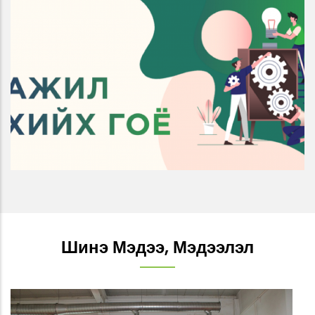
“Ажил хийх гоё” төсөл
АЖИЛГҮЙДЭЛ, ЯДУУРАЛ
Шинэ Мэдээ, Мэдээлэл