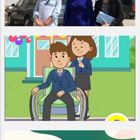
“Агаарын бохирдлыг бууруулах” төсөл
БАЙГАЛЬ ОРЧИН, ХОТЖИЛТ
“Монголд тэгш хамруулах боловсролын
тогтолцоог бэхжүүлэх нь” төсөл
АЖИЛГҮЙДЭЛ, ЯДУУРАЛ