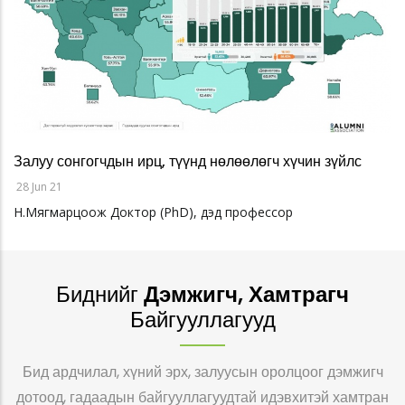
Залуу сонгогчдын ирц, түүнд нөлөөлөгч хүчин зүйлс
28 Jun 21
Н.Мягмарцоож Доктор (PhD), дэд профессор
Биднийг
Дэмжигч, Хамтрагч
Байгууллагууд
Бид ардчилал, хүний эрх, залуусын оролцоог дэмжигч
дотоод, гадаадын байгууллагуудтай идэвхитэй хамтран