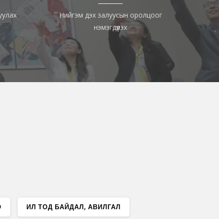
уулах
Нийгэм дэх залуусын оролцоог
нэмэгдүүлэх
О
ИЛ ТОД БАЙДАЛ, АВИЛГАЛ