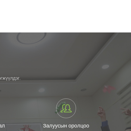
гжүүлдэг.
ал
Залуусын оролцоо