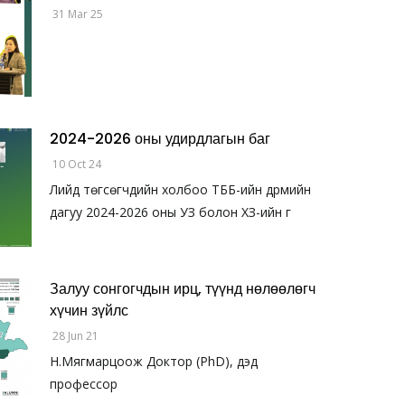
31 Mar 25
2024-2026 оны удирдлагын баг
10 Oct 24
Лийд төгсөгчдийн холбоо ТББ-ийн дүрмийн
дагуу 2024-2026 оны УЗ болон ХЗ-ийн г
Залуу сонгогчдын ирц, түүнд нөлөөлөгч
хүчин зүйлс
28 Jun 21
Н.Мягмарцоож Доктор (PhD), дэд
профессор