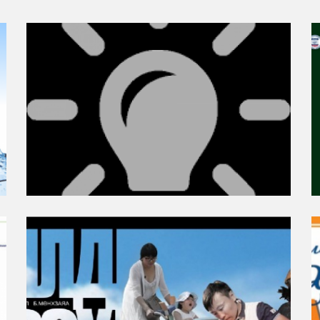
“Төрийн албаны авлигыг бууруулах,
нийгмийн итгэлцлийг сайжруулах”
төсөл
ИЛ ТОД БАЙДАЛ, АВИЛГАЛ