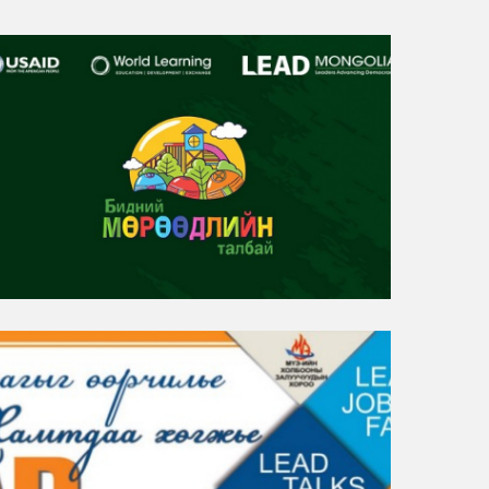
“Бидний мөрөөдлийн талбай” төсөл
БАЙГАЛЬ ОРЧИН, ХОТЖИЛТ