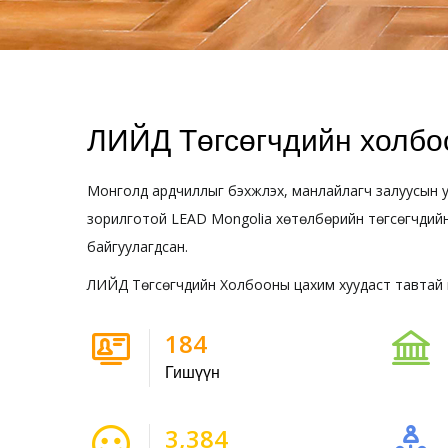
ЛИЙД Төгсөгчдийн холбо
Монголд ардчиллыг бэхжүүлэх, манлайлагч залуусын у
зорилготой LEAD Mongolia хөтөлбөрийн төгсөгчдийн
байгуулагдсан.
ЛИЙД Төгсөгчдийн Холбооны цахим хуудаст тавтай 
247
Гишүүн
4,534