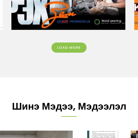
“Ажилд хүрэх зам” төсөл
АЖИЛГҮЙДЭЛ, ЯДУУРАЛ
LOAD MORE
Шинэ Мэдээ, Мэдээлэл