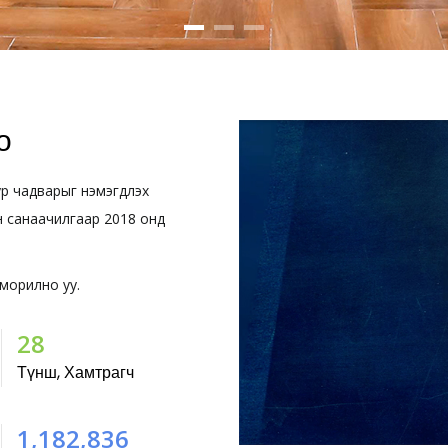
о
р чадварыг нэмэгдүүлэх
 санаачилгаар 2018 онд
морилно уу.
37
Түнш, Хамтрагч
1,585,000