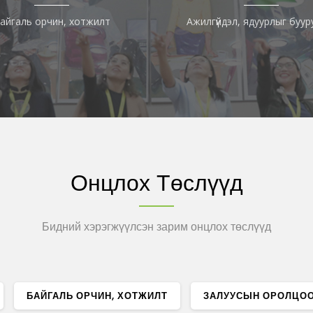
айгаль орчин, хотжилт
Ажилгүйдэл, ядуурлыг буур
Онцлох Төслүүд
Бидний хэрэгжүүлсэн зарим онцлох төслүүд
БАЙГАЛЬ ОРЧИН, ХОТЖИЛТ
ЗАЛУУСЫН ОРОЛЦО