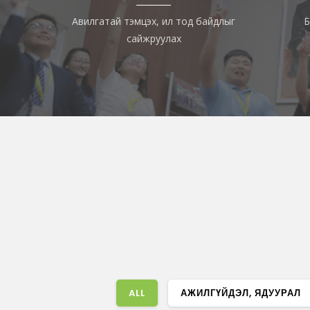
Авилгатай тэмцэх, ил тод байдлыг
Б
сайжруулах
ALL
АЖИЛГҮЙДЭЛ, ЯДУУРАЛ