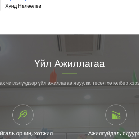
Хүнд Нөлөөлөв
Үйл Ажиллагаа
ах чиглэлүүдээр үйл ажиллагаа явуулж, төсөл хөтөлбөр хэрэ
йгаль орчин, хотжил
Ажилгүйдэл, ядуур