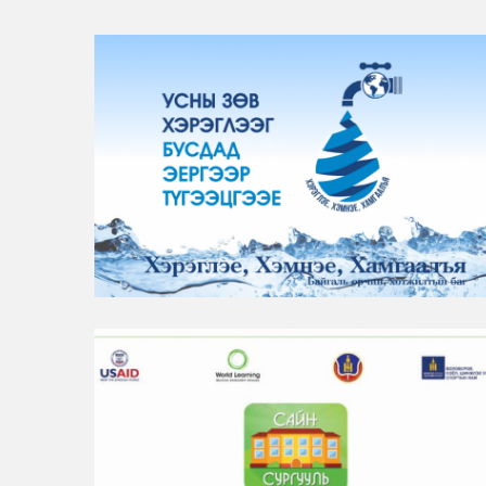
“Хэрэглэе, Хэмнэе, Хамгаалъя” төсөл
БАЙГАЛЬ ОРЧИН, ХОТЖИЛТ