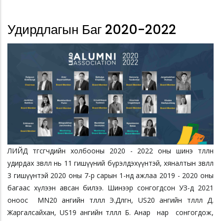
Удирдлагын Баг 2020-2022
ЛИЙД төгсөгчдийн холбооны 2020 - 2022 оны шинэ төлөөлөн
удирдах зөвлөл нь 11 гишүүний бүрэлдэхүүнтэй, хяналтын зөвлөл
3 гишүүнтэй 2020 оны 7-р сарын 1-нд ажлаа 2019 - 2020 оны
багаас хүлээн авсан билээ. Шинээр сонгогдсон УЗ-д 2021
оноос MN20 ангийн төлөөлөл Э.Дөлгөөн, US20 ангийн төлөөлөл Д.
Жаргалсайхан, US19 ангийн төлөөлөл Б. Анар нар сонгогдож,