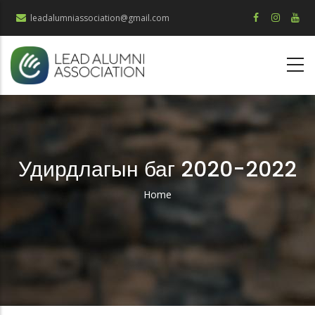
Skip
leadalumniassociation@gmail.com
to
main
content
Удирдлагын баг 2020-2022
Home
Breadcrumb