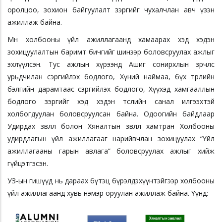
оролцоо, зохион байгуулалт зэргийг чухалчлан авч үзэн
ажиллаж байна.
Мөн холбооны үйл ажиллагаанд хамаарах хэд хэдэн
зохицуулалтын баримт бичгийг шинээр боловсруулах ажлыг
эхлүүлсэн. Тус ажлын хүрээнд Ашиг сонирхлын зөрчлөөс
урьдчилан сэргийлэх бодлого, Хүний наймаа, бүх төрлийн
бэлгийн дарамтаас сэргийлэх бодлого, Хүүхэд хамгааллын
бодлого зэргийг хэд хэдэн төслийн санал илгээхтэй
холбогдуулан боловсруулсан байна. Одоогийн байдлаар
Удирдах зөвлөл болон Хяналтын зөвлөл хамтран Холбооны
удирдлагын үйл ажиллагааг нарийвчлан зохицуулах “Үйл
ажиллагааны гарын авлага” боловсруулах ажлыг хийж
гүйцэтгэсэн.
УЗ-ын гишүүд нь дараах бүтэц бүрэлдэхүүнтэйгээр холбооны
үйл ажиллагаанд хувь нэмэр оруулан ажиллаж байна. Үүнд: