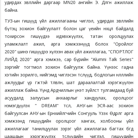
удирдах зөвлөлийн даргаар MN20 ангийн Э. Дөлгөөн ажиллаж
байна.
ТУЗ-ын гишүүд үйл ажиллагааны чиглэл, удирдах зөвлөлийн
бүтэц зохион байгуулалт болон цаг үеийн нөхцөл байдалд
тохирсон гишүүдээ идэвхжүүлэх, татан оролцуулах
уламжлалт ажил, арга хэмжээнүүд болох "Оройлог
2020" шинэ гишүүдээ хүлээн авах үйл ажиллагаа, "СПОРТЛОГ
ЛИЙД 2020" арга хэмжээ, сар бүрийн "Alumni Talk Series"
зэргийг тогтмол зохион байгуулж байна. Үүнээс гадна
хэтийн зорилго, нийгэмд чиглэсэн төслүүд, бодлогын нөлөөллийн
ажлуудыг үр өгөөжтэй төлөвлөн, шат дараалалтай хэрэгжүүлэн
ажиллаж байна. Үүнд Ардчиллын үнэт зүйлст тулгамдаад буй
асуудалд залуусын анхаарлыг хандуулах, оролцоог
нэмэгдүүлэх " DREAM" төсөл, АНУ-ын ЭСЯ-аас зохион
байгуулсан АНУ-ын Ерөнхийлөгчийн Сонгууль Үзэх Өдөрлөг арга
хэмжээнд гишүүдийн оролцоог хангах, холбооны үйл
ажиллагааг танилцуулах зэрэг үйл ажиллагаа багтах бөгөөд
цаашдын хэрэгжүүлэх төслүүдийн чиглэл, гишүүдийн